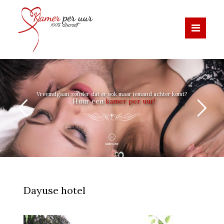
Vreemdgaan zonder dat er ook maar iemand achter komt?
Huur een
kamer per uur!
MAKE LOVE
Dayuse hotel